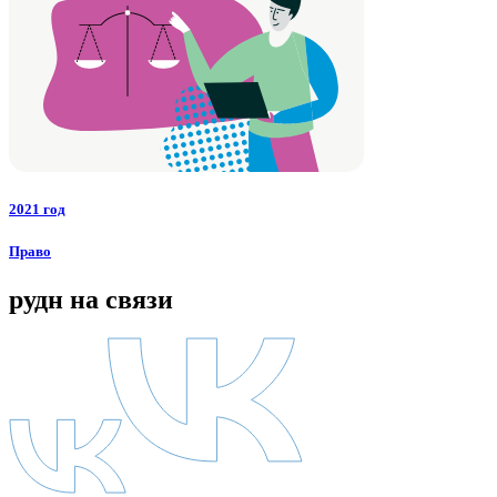
2021 год
Право
рудн на связи